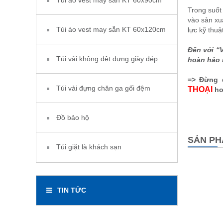
Túi áo vest may sẵn KT 60x90cm
Trong suốt 
vào sản xu
Túi áo vest may sẵn KT 60x120cm
lực kỹ thuậ
Đến với “
Túi vải không dệt đựng giày dép
hoàn hảo n
=> Đừng q
Túi vải đựng chăn ga gối đệm
THOẠI
ho
Đồ bảo hộ
SẢN PH
Túi giặt là khách sạn
TIN TỨC