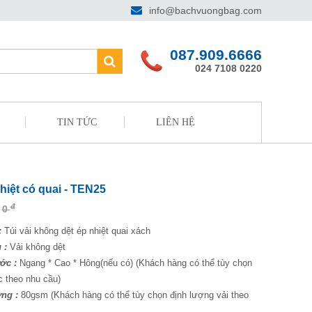
info@bachvuongbag.com
087.909.6666
024 7108 0220
TIN TỨC
LIÊN HỆ
hiệt có quai - TEN25
đ
0
:
Túi vải không dệt ép nhiệt quai xách
 :
Vải không dệt
ớc :
Ngang * Cao * Hông(nếu có) (Khách hàng có thể tùy chọn
c theo nhu cầu)
ợng :
80gsm (Khách hàng có thể tùy chọn định lượng vải theo