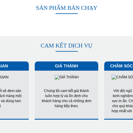
SẢN PHẨM BÁN CHẠY
CAM KẾT DỊCH VỤ
GIAN
GIÁ THÀNH
CHĂM SÓC
ết sẽ đem sản
Chúng tôi cam kết giá thành
Với đội ngũ 
ách hàng một
luôn hợp lý và ổn định cho
kinh nghiệm,
 và đúng hẹn
khách hàng cho cả những đơn
vực in ấn. Ch
t
hàng tiếp theo.
cho quý khá
hợp nhất với 