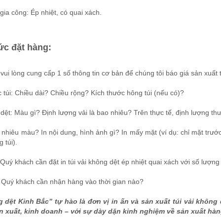
gia công: Ép nhiệt, có quai xách.
ức đặt hàng:
ui lòng cung cấp 1 số thông tin cơ bản để chúng tôi báo giá sản xuất 
 túi: Chiều dài? Chiều rộng? Kích thước hông túi (nếu có)?
 dệt: Màu gì? Định lượng vải là bao nhiêu? Trên thực tế, định lượng 
 nhiêu màu? In nội dung, hình ảnh gì? In mấy mặt (ví dụ: chỉ mặt trước
 túi).
Quý khách cần đặt in túi vải không dệt ép nhiệt quai xách với số lượng
: Quý khách cần nhận hàng vào thời gian nào?
 dệt Kinh Bắc” tự hào là đơn vị in ấn và sản xuất túi vải không 
n xuất, kinh doanh – với sự dày dặn kinh nghiệm về sản xuất hàn