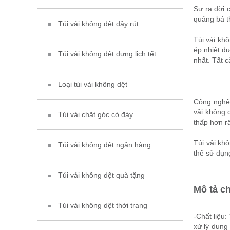
Sự ra đời 
quảng bá t
Túi vải không dệt dây rút
Túi vải kh
ép nhiệt đ
Túi vải không dệt đựng lịch tết
nhất. Tất 
Loại túi vải không dệt
Công nghệ 
vải không 
Túi vải chặt góc có đáy
thấp hơn rấ
Túi vải kh
Túi vải không dệt ngân hàng
thể sử dụn
Túi vải không dệt quà tặng
Mô tả chi
Túi vải không dệt thời trang
-Chất liệu:
xử lý dung