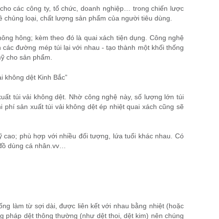
 cho các công ty, tổ chức, doanh nghiệp… trong chiến lược
 chủng loại, chất lượng sản phẩm của người tiêu dùng.
không hông; kèm theo đó là quai xách tiện dụng. Công nghệ
 các đường mép túi lại với nhau - tạo thành một khối thống
mỹ cho sản phẩm.
uất túi vải không dệt. Nhờ công nghệ này, số lượng lớn túi
 phí sản xuất túi vải không dệt ép nhiệt quai xách cũng sẽ
ỹ cao; phù hợp với nhiều đối tượng, lứa tuổi khác nhau. Có
ng đồ dùng cá nhân.vv…
ống làm từ sợi dài, được liên kết với nhau bằng nhiệt (hoặc
g pháp dệt thông thường (như dệt thoi, dệt kim) nên chúng