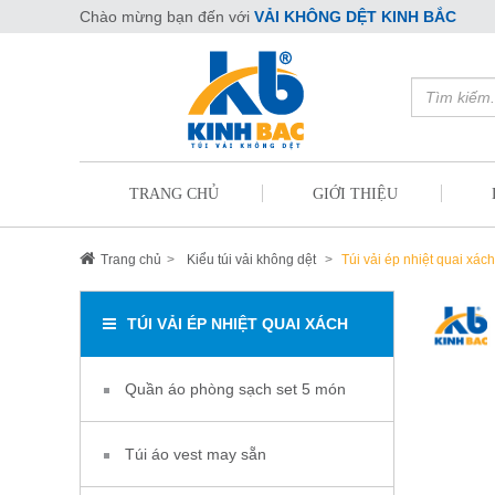
Chào mừng bạn đến với
VẢI KHÔNG DỆT KINH BẮC
TRANG CHỦ
GIỚI THIỆU
Trang chủ
Kiểu túi vải không dệt
Túi vải ép nhiệt quai xách
TÚI VẢI ÉP NHIỆT QUAI XÁCH
Quần áo phòng sạch set 5 món
Túi áo vest may sẵn