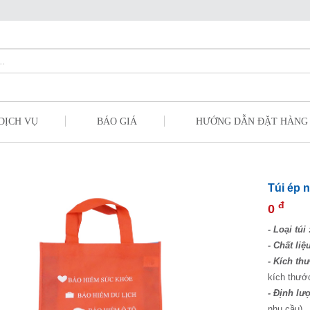
DỊCH VỤ
BÁO GIÁ
HƯỚNG DẪN ĐẶT HÀNG
Túi ép n
đ
0
- Loại túi 
- Chất liệu
- Kích thư
kích thướ
- Định lư
nhu cầu)