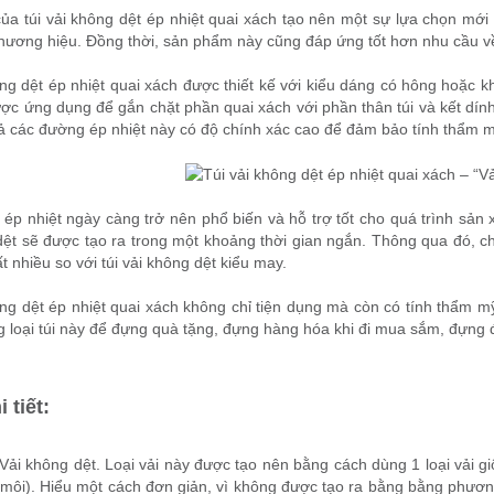
của túi vải không dệt ép nhiệt quai xách tạo nên một sự lựa chọn mới
hương hiệu. Đồng thời, sản phẩm này cũng đáp ứng tốt hơn nhu cầu về
ông dệt ép nhiệt quai xách được thiết kế với kiểu dáng có hông hoặc 
ược ứng dụng để gắn chặt phần quai xách với phần thân túi và kết dính
cả các đường ép nhiệt này có độ chính xác cao để đảm bảo tính thẩm 
ép nhiệt ngày càng trở nên phổ biến và hỗ trợ tốt cho quá trình sản x
dệt sẽ được tạo ra trong một khoảng thời gian ngắn. Thông qua đó, chi
t nhiều so với túi vải không dệt kiểu may.
ông dệt ép nhiệt quai xách không chỉ tiện dụng mà còn có tính thẩm m
g loại túi này để đựng quà tặng, đựng hàng hóa khi đi mua sắm, đự
 tiết:
 Vải không dệt. Loại vải này được tạo nên bằng cách dùng 1 loại vải gi
 môi). Hiểu một cách đơn giản, vì không được tạo ra bằng bằng phươn