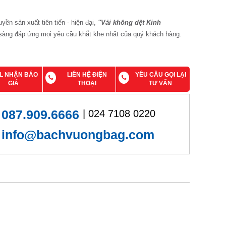
uyền sản xuất tiên tiến - hiện đại,
"Vải không dệt Kinh
àng đáp ứng mọi yêu cầu khắt khe nhất của quý khách hàng.
IL NHẬN BÁO
LIÊN HỆ ĐIỆN
YÊU CẦU GỌI LẠI
GIÁ
THOẠI
TƯ VẤN
087.909.6666
| 024 7108 0220
info@bachvuongbag.com