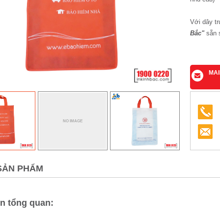
Với dây tr
Bắc"
sẵn s
MA
SẢN PHẨM
in tổng quan: