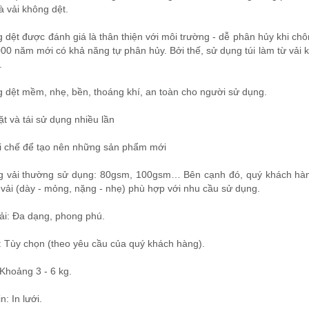
là vải không dệt.
 dệt được đánh giá là thân thiện với môi trường - dễ phân hủy khi chôn
00 năm mới có khả năng tự phân hủy. Bởi thế, sử dụng túi làm từ vải 
.
g dệt mềm, nhẹ, bền, thoáng khí, an toàn cho người sử dụng.
ặt và tái sử dụng nhiều lần
ái chế để tạo nên những sản phẩm mới
g vải thường sử dụng: 80gsm, 100gsm… Bên cạnh đó, quý khách hàng 
 vải (dày - mỏng, nặng - nhẹ) phù hợp với nhu cầu sử dụng.
ải: Đa dạng, phong phú.
: Tùy chọn (theo yêu cầu của quý khách hàng).
 Khoảng 3 - 6 kg.
n: In lưới.