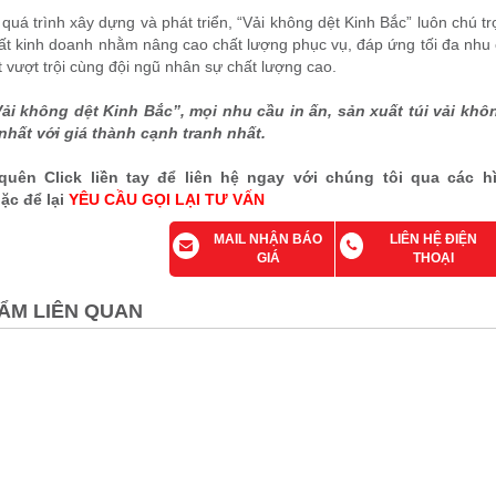
quá trình xây dựng và phát triển, “Vải không dệt Kinh Bắc” luôn chú t
ất kinh doanh nhằm nâng cao chất lượng phục vụ, đáp ứng tối đa nhu
t vượt trội cùng đội ngũ nhân sự chất lượng cao.
Vải không dệt Kinh Bắc”, mọi nhu cầu in ấn, sản xuất túi vải k
hất với giá thành cạnh tranh nhất.
uên Click liền tay để liên hệ ngay với chúng tôi qua các h
ặc để lại
YÊU CẦU GỌI LẠI TƯ VẤN
MAIL NHẬN BÁO
LIÊN HỆ ĐIỆN
GIÁ
THOẠI
ẨM LIÊN QUAN