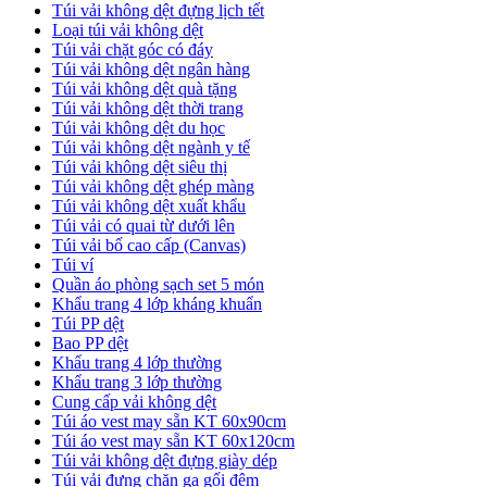
Túi vải không dệt đựng lịch tết
Loại túi vải không dệt
Túi vải chặt góc có đáy
Túi vải không dệt ngân hàng
Túi vải không dệt quà tặng
Túi vải không dệt thời trang
Túi vải không dệt du học
Túi vải không dệt ngành y tế
Túi vải không dệt siêu thị
Túi vải không dệt ghép màng
Túi vải không dệt xuất khẩu
Túi vải có quai từ dưới lên
Túi vải bố cao cấp (Canvas)
Túi ví
Quần áo phòng sạch set 5 món
Khẩu trang 4 lớp kháng khuẩn
Túi PP dệt
Bao PP dệt
Khẩu trang 4 lớp thường
Khẩu trang 3 lớp thường
Cung cấp vải không dệt
Túi áo vest may sẵn KT 60x90cm
Túi áo vest may sẵn KT 60x120cm
Túi vải không dệt đựng giày dép
Túi vải đựng chăn ga gối đệm