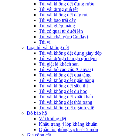
Túi vải không dệt đựng rượu
Túi vải đựng quà tết
Túi vải không dệt dây rút
Túi vải bao trái cây
Túi vải ghép màng
Túi có quai từ dưới lên
Túi vải chặt góc (Có đáy)
Túi ví
Loại túi vải không dệt
Túi vải không dệt đựng giày dép
Túi vải đựng chăn ga gối đệm
Túi giặt là khách sạn
Túi vải bố cao cấp (Canvas)
Túi vải không dệt quà tặng
Túi vải không dệt ngân hàng
Túi vải không dệt siêu thị
Túi vải không dệt du học
Túi vải không dệt xuất khẩu
Túi vải không dệt thời trang
Túi vải không dệt ngành y tế
Đồ bảo hộ
Vải không dệt
Khẩu trang 4 lớp kháng khuẩn
Quần áo phòng sạch sét 5 món
Gia công cắt