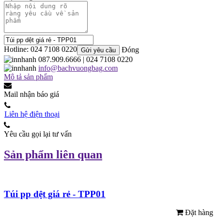
Hotline: 024 7108 0220
Đóng
Gửi yêu cầu
087.909.6666
| 024 7108 0220
info@bachvuongbag.com
Mô tả sản phẩm
Mail nhận báo giá
Liên hệ điện thoại
Yêu cầu gọi lại tư vấn
Sản phẩm liên quan
Túi pp dệt giá rẻ - TPP01
Đặt hàng