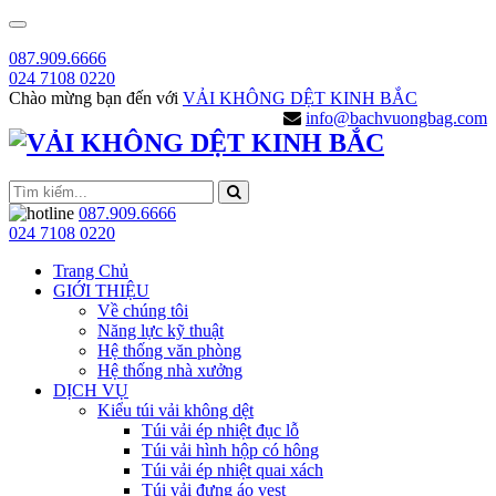
087.909.6666
024 7108 0220
Chào mừng bạn đến với
VẢI KHÔNG DỆT KINH BẮC
info@bachvuongbag.com
087.909.6666
024 7108 0220
Trang Chủ
GIỚI THIỆU
Về chúng tôi
Năng lực kỹ thuật
Hệ thống văn phòng
Hệ thống nhà xưởng
DỊCH VỤ
Kiểu túi vải không dệt
Túi vải ép nhiệt đục lỗ
Túi vải hình hộp có hông
Túi vải ép nhiệt quai xách
Túi vải đựng áo vest