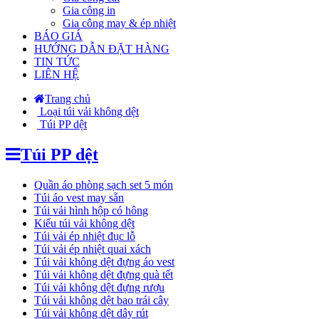
Gia công in
Gia công may & ép nhiệt
BÁO GIÁ
HƯỚNG DẪN ĐẶT HÀNG
TIN TỨC
LIÊN HỆ
Trang chủ
Loại túi vải không dệt
Túi PP dệt
Túi PP dệt
Quần áo phòng sạch set 5 món
Túi áo vest may sẵn
Túi vải hình hộp có hông
Kiểu túi vải không dệt
Túi vải ép nhiệt đục lỗ
Túi vải ép nhiệt quai xách
Túi vải không dệt đựng áo vest
Túi vải không dệt đựng quà tết
Túi vải không dệt đựng rượu
Túi vải không dệt bao trái cây
Túi vải không dệt dây rút