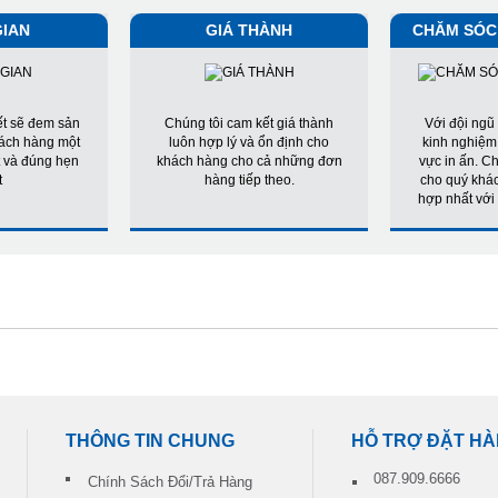
GIAN
GIÁ THÀNH
CHĂM SÓC
ết sẽ đem sản
Chúng tôi cam kết giá thành
Với đội ngũ 
ách hàng một
luôn hợp lý và ổn định cho
kinh nghiệm,
 và đúng hẹn
khách hàng cho cả những đơn
vực in ấn. Ch
t
hàng tiếp theo.
cho quý khá
hợp nhất với 
THÔNG TIN CHUNG
HỖ TRỢ ĐẶT H
087.909.6666
Chính Sách Đổi/Trả Hàng