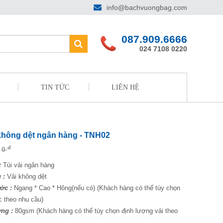
info@bachvuongbag.com
087.909.6666
024 7108 0220
TIN TỨC
LIÊN HỆ
 không dệt ngân hàng - TNH02
đ
0
:
Túi vải ngân hàng
 :
Vải không dệt
ớc :
Ngang * Cao * Hông(nếu có) (Khách hàng có thể tùy chọn
c theo nhu cầu)
ợng :
80gsm (Khách hàng có thể tùy chọn định lượng vải theo