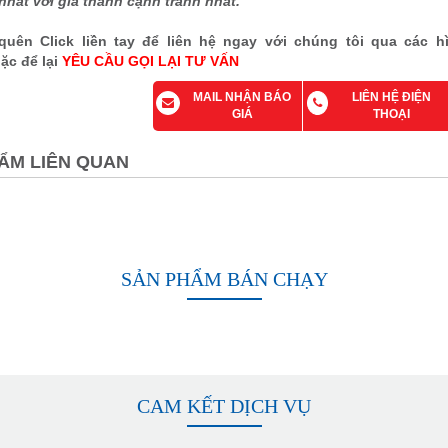
hất với giá thành cạnh tranh nhất.
uên Click liền tay để liên hệ ngay với chúng tôi qua các h
ặc để lại
YÊU CẦU GỌI LẠI TƯ VẤN
MAIL NHẬN BÁO
LIÊN HỆ ĐIỆN
GIÁ
THOẠI
ẨM LIÊN QUAN
SẢN PHẨM BÁN CHẠY
CAM KẾT DỊCH VỤ