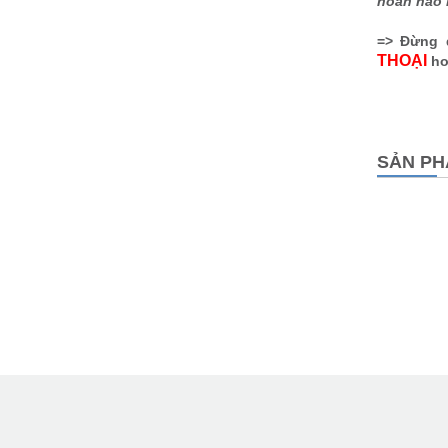
hoàn hảo n
=> Đừng q
THOẠI
ho
SẢN PH