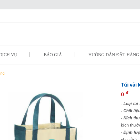
DỊCH VỤ
BÁO GIÁ
HƯỚNG DẪN ĐẶT HÀNG
àng
Túi vải
đ
0
- Loại túi 
- Chất liệu
- Kích thư
kích thướ
- Định lư
nhu cầu)