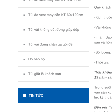
Túi áo vest may sẵn KT 60x90cm
Quý khách 
Túi áo vest may sẵn KT 60x120cm
-Kích thước
-Vải không
Túi vải không dệt đựng giày dép
-In ấn: Bao
sau và hông
Túi vải đựng chăn ga gối đệm
-Số lượng:
Đồ bảo hộ
-Thời gian
“Vải không
Túi giặt là khách sạn
13 năm sả
Trong suốt 
vào sản xu
TIN TỨC
lực kỹ thuậ
Đến với “