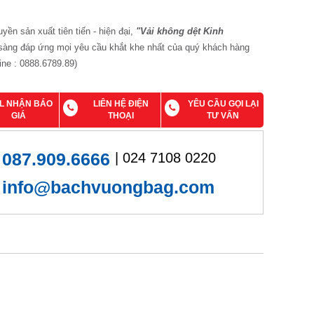
uyền sản xuất tiên tiến - hiện đại,
"Vải không dệt Kinh
àng đáp ứng mọi yêu cầu khắt khe nhất của quý khách hàng
line : 0888.6789.89)
IL NHẬN BÁO
LIÊN HỆ ĐIỆN
YÊU CẦU GỌI LẠI
GIÁ
THOẠI
TƯ VẤN
087.909.6666
| 024 7108 0220
info@bachvuongbag.com