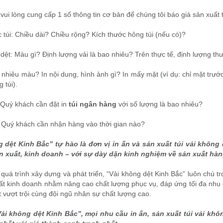
vui lòng cung cấp 1 số thông tin cơ bản để chúng tôi báo giá sản xuất
 túi: Chiều dài? Chiều rộng? Kích thước hông túi (nếu có)?
 dệt: Màu gì? Định lượng vải là bao nhiêu? Trên thực tế, định lượng 
 nhiêu màu? In nội dung, hình ảnh gì? In mấy mặt (ví dụ: chỉ mặt trước
 túi).
 Quý khách cần đặt in
túi ngân hàng
với số lượng là bao nhiêu?
: Quý khách cần nhận hàng vào thời gian nào?
 dệt Kinh Bắc” tự hào là đơn vị in ấn và sản xuất túi vải không 
n xuất, kinh doanh – với sự dày dặn kinh nghiệm về sản xuất hàn
quá trình xây dựng và phát triển, “Vải không dệt Kinh Bắc” luôn chú t
ất kinh doanh nhằm nâng cao chất lượng phục vụ, đáp ứng tối đa nhu
t vượt trội cùng đội ngũ nhân sự chất lượng cao.
Vải không dệt Kinh Bắc”, mọi nhu cầu in ấn, sản xuất túi vải k