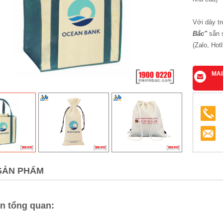
Với dây tr
Bắc"
sẵn s
(Zalo, Hot
MA
SẢN PHẨM
in tổng quan: