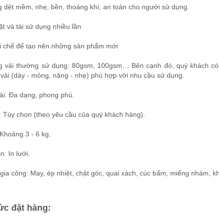
g dệt mềm, nhẹ, bền, thoáng khí, an toàn cho người sử dụng.
ặt và tái sử dụng nhiều lần
ái chế để tạo nên những sản phẩm mới
ng vải thường sử dụng: 80gsm, 100gsm… Bên cạnh đó, quý khách có
 vải (dày - mỏng, nặng - nhẹ) phù hợp với nhu cầu sử dụng.
ải: Đa dạng, phong phú.
: Tùy chọn (theo yêu cầu của quý khách hàng).
 Khoảng 3 - 6 kg.
n: In lưới.
 gia công: May, ép nhiệt, chặt góc, quai xách, cúc bấm, miếng nhám, kh
ức đặt hàng: