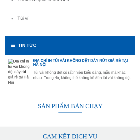
Túi ví
TIN TỨC
ĐỊA CHỈ IN TÚI VẢI KHÔNG DỆT DÂY RÚT GIÁ RẺ TẠI
HÀ NỘI
Túi vải không dệt có rất nhiều kiểu dáng, mẫu mã khác
nhau. Trong đó, không thể không kể đến túi vải không dệt
dây rút. Đây là sản phẩm đẹp và tiện lợi, được rất nhiều
người ưa thích và tin dùng.
SẢN PHẨM BÁN CHẠY
CAM KẾT DỊCH VỤ