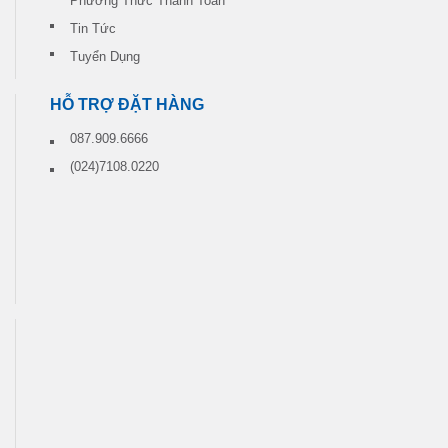
Phương Thức Thanh Toán
Tin Tức
Tuyển Dụng
HỖ TRỢ ĐẶT HÀNG
087.909.6666
(024)7108.0220