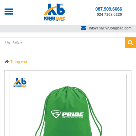
087.909.6666
024 7108 0220
Chào mừng bạn đến với
VẢI KHÔNG DỆT KINH BẮC
info@bachvuongbag.com
Trang chủ