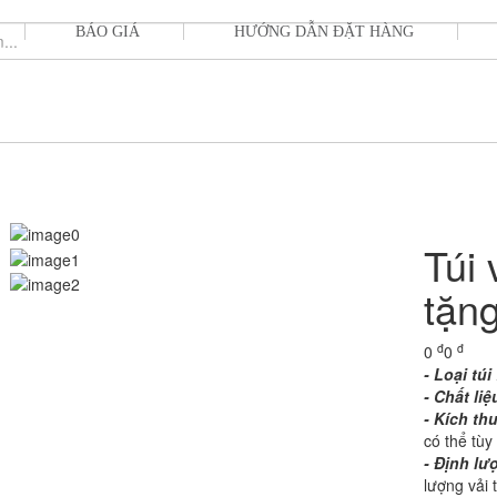
BÁO GIÁ
HƯỚNG DẪN ĐẶT HÀNG
Túi 
tặn
đ
đ
0
0
- Loại túi 
- Chất liệ
- Kích th
có thể tùy
- Định lư
lượng vải 