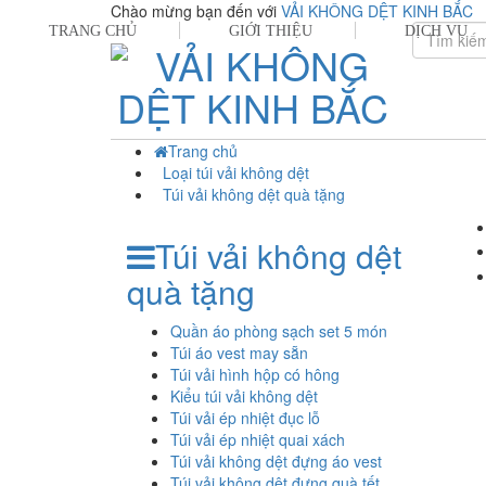
Chào mừng bạn đến với
VẢI KHÔNG DỆT KINH BẮC
TRANG CHỦ
GIỚI THIỆU
DỊCH VỤ
Trang chủ
Loại túi vải không dệt
Túi vải không dệt quà tặng
Túi vải không dệt
quà tặng
Quần áo phòng sạch set 5 món
Túi áo vest may sẵn
Túi vải hình hộp có hông
Kiểu túi vải không dệt
Túi vải ép nhiệt đục lỗ
Túi vải ép nhiệt quai xách
Túi vải không dệt đựng áo vest
Túi vải không dệt đựng quà tết