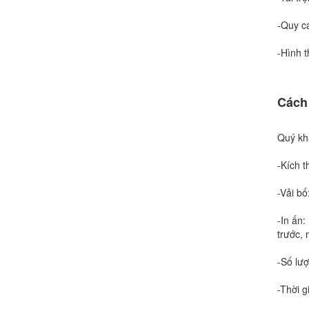
-Quy cá
-Hình t
Cách
Quý khá
-Kích t
-Vải bố
-In ấn:
trước, 
-Số lượ
-Thời 