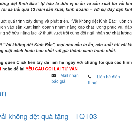
hông dệt Kinh Bắc” tự hào là đơn vị in ấn và sản xuất túi vải khô
tôi đã trải qua 13 năm sản xuất, kinh doanh – với sự dày dặn ki
uốt quá trình xây dựng và phát triển, “Vải không dệt Kinh Bắc” luôn 
n tiến vào sản xuất kinh doanh nhằm nâng cao chất lượng phục vụ, đá
ng sở hữu năng lực kỹ thuật vượt trội cùng đội ngũ nhân sự chất lượng
i “Vải không dệt Kinh Bắc”, mọi nhu cầu in ấn, sản xuất túi vải 
g một cách hoàn hảo nhất với giá thành cạnh tranh nhất.
g quên Click liền tay để liên hệ ngay với chúng tôi qua các hình
hoặc để lại
YÊU CẦU GỌI LẠI TƯ VẤN
I
Mail nhận
Liên hệ điện
báo giá
thoại
an
vải không dệt quà tặng - TQT03