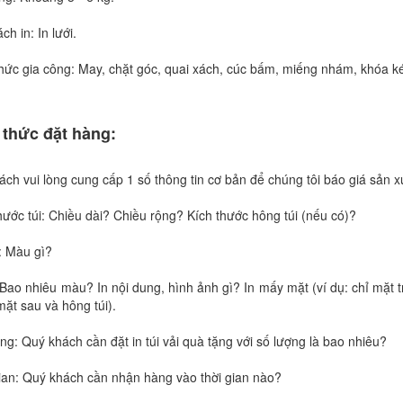
ch in: In lưới.
hức gia công: May, chặt góc, quai xách, cúc bấm, miếng nhám, khóa ké
 thức đặt hàng:
ch vui lòng cung cấp 1 số thông tin cơ bản để chúng tôi báo giá sản xu
hước túi: Chiều dài? Chiều rộng? Kích thước hông túi (nếu có)?
: Màu gì?
 Bao nhiêu màu? In nội dung, hình ảnh gì? In mấy mặt (ví dụ: chỉ mặt t
mặt sau và hông túi).
ng: Quý khách cần đặt in túi vải quà tặng với số lượng là bao nhiêu?
gian: Quý khách cần nhận hàng vào thời gian nào?