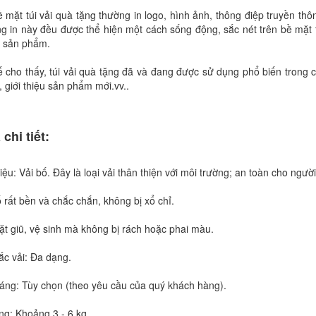
 mặt túi vải quà tặng thường in logo, hình ảnh, thông điệp truyền thô
ng in này đều được thể hiện một cách sống động, sắc nét trên bề mặt
 sản phẩm.
 cho thấy, túi vải quà tặng đã và đang được sử dụng phổ biến trong c
 giới thiệu sản phẩm mới.vv..
 chi tiết:
iệu: Vải bố. Đây là loại vải thân thiện với môi trường; an toàn cho ngườ
 rất bền và chắc chắn, không bị xổ chỉ.
ặt giũ, vệ sinh mà không bị rách hoặc phai màu.
ắc vải: Đa dạng.
dáng: Tùy chọn (theo yêu cầu của quý khách hàng).
ọng: Khoảng 3 - 6 kg.