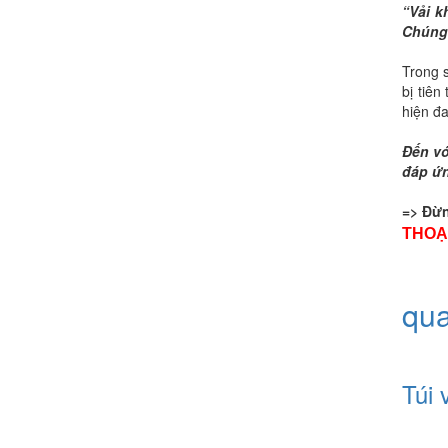
“Vải k
Chúng 
Trong s
bị tiê
hiện đa
Đến vớ
đáp ứn
=> Đừn
THOẠ
qu
Túi 