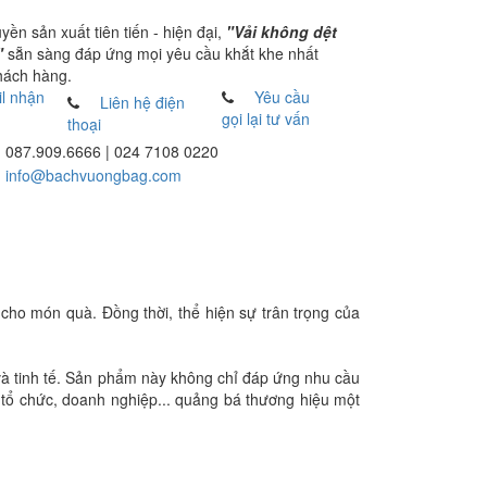
uyền sản xuất tiên tiến - hiện đại,
"Vải không dệt
"
sẵn sàng đáp ứng mọi yêu cầu khắt khe nhất
hách hàng.
l nhận
Yêu cầu
Liên hệ điện
gọi lại tư vấn
thoại
087.909.6666
| 024 7108 0220
info@bachvuongbag.com
ị cho món quà. Đồng thời, thể hiện sự trân trọng của
g và tinh tế. Sản phẩm này không chỉ đáp ứng nhu cầu
 tổ chức, doanh nghiệp... quảng bá thương hiệu một