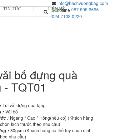
info@bachvuongbag.com
087.909.6666
TIN TỨC
LIÊN HỆ
024 7108 0220
vải bố đựng quà
g - TQT01
:
Túi vải đựng quà tặng.
u :
Vải bố
ước :
Ngang * Cao * Hông(nếu có) (Khách hàng
 chọn kích thước theo nhu cầu)
ợng :
80gsm (Khách hàng có thể tùy chọn định
theo nhu cầu)