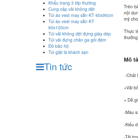
Khẩu trang 3 lớp thường
Trên bề
Cung cấp vải không dệt
nội du
Túi áo vest may sẵn KT 60x90cm
mỹ cho
Túi áo vest may sẵn KT
60x120cm
Thực tế
Túi vải không dệt đựng giày dép
thưởng,
Túi vải đựng chăn ga gối đệm
Đồ bảo hộ
Túi giặt là khách sạn
Mô tả
Tin tức
-Chất l
+Vải bố
+ Dễ gi
-Màu s
-Kiểu 
-Tải tr