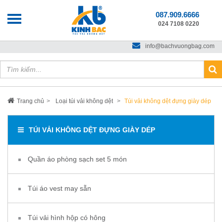
087.909.6666
024 7108 0220
Chào mừng bạn đến với
VẢI KHÔNG DỆT KINH BẮC
info@bachvuongbag.com
Trang chủ
Loại túi vải không dệt
Túi vải không dệt đựng giày dép
TÚI VẢI KHÔNG DỆT ĐỰNG GIÀY DÉP
Quần áo phòng sạch set 5 món
Túi áo vest may sẵn
Túi vải hình hộp có hông