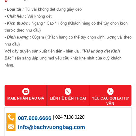
0
- Loại túi :
Túi vải không dệt đựng giầy dép
- Chất liệu :
Vải không dệt
- Kích thước :
Ngang * Cao * Hông (Khách hàng có thể tùy chọn kích
thước theo nhu cầu)
- Định lượng :
80gsm (Khách hàng có thể tùy chọn định lượng vải theo
nhu cầu)
Với dây truyền sản xuất tiên tiến - hiện đại,
"Vải không dệt Kinh
Bắc"
sẵn sàng đáp ứng mọi yêu cầu khắt khe nhất của quý khách
hàng.
MAIL NHẬN BÁO GIÁ
LIÊN HỆ ĐIỆN THOẠI
YÊU CẦU GỌI LẠI TƯ
VẤN
| 024 7108 0220
087.909.6666
info@bachvuongbag.com