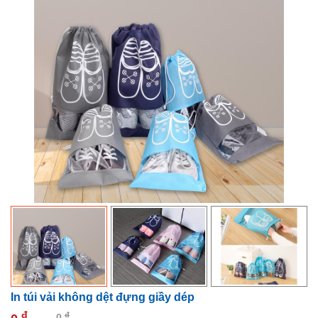
In túi vải không dệt đựng giầy dép
đ
đ
0