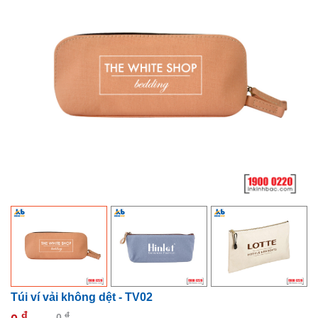
Túi ví vải không dệt - TV02
đ
đ
0