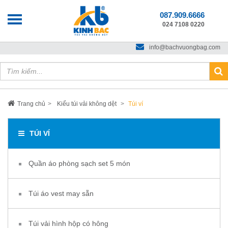
087.909.6666
024 7108 0220
Chào mừng bạn đến với
VẢI KHÔNG DỆT KINH BẮC
info@bachvuongbag.com
Trang chủ
Kiểu túi vải không dệt
Túi ví
TÚI VÍ
Quần áo phòng sạch set 5 món
Túi áo vest may sẵn
Túi vải hình hộp có hông